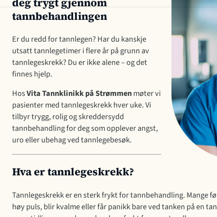
deg trygt gjennom
tannbehandlingen
Er du redd for tannlegen? Har du kanskje
utsatt tannlegetimer i flere år på grunn av
tannlegeskrekk? Du er ikke alene – og det
finnes hjelp.
Hos
Vita Tannklinikk på Strømmen
møter vi
pasienter med tannlegeskrekk hver uke. Vi
tilbyr trygg, rolig og skreddersydd
tannbehandling for deg som opplever angst,
uro eller ubehag ved tannlegebesøk.
Hva er tannlegeskrekk?
Tannlegeskrekk er en sterk frykt for tannbehandling. Mange fø
høy puls, blir kvalme eller får panikk bare ved tanken på en t