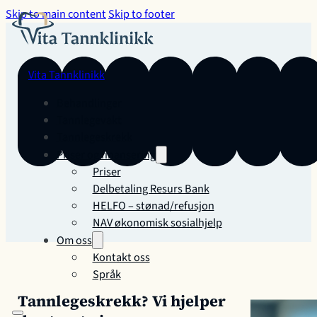
Skip to main content
Skip to footer
Vita Tannklinikk
Behandlinger
Tannlegevakt
Tannlegeskrekk
Priser og finansering
Priser
Delbetaling Resurs Bank
HELFO – stønad/refusjon
NAV økonomisk sosialhjelp
Om oss
Kontakt oss
Språk
Tannlegeskrekk? Vi hjelper