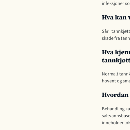
infeksjoner so
Hva kan v
Sår i tannkjøtt
skade fra tan
Hva kjen
tannkjøt
Normalt tannkj
hovent og sme
Hvordan 
Behandling ka
saltvannsbase
inneholder lo