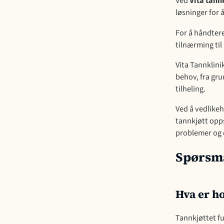
Ved
Vita tann
løsninger for 
For å håndtere
tilnærming ti
Vita Tannklini
behov, fra gru
tilheling.
Ved å vedlike
tannkjøtt opp
problemer og o
Spørsmå
Hva er ho
Tannkjøttet f