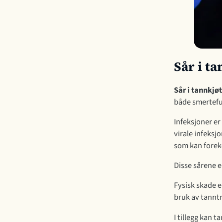
Sår i ta
Sår i tannkjøt
både smerteful
Infeksjoner er
virale infeksj
som kan fore
Disse sårene e
Fysisk skade er
bruk av tanntr
I tillegg kan 