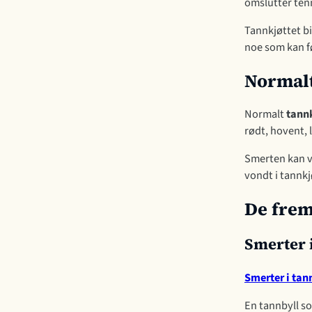
omslutter ten
Tannkjøttet bi
noe som kan fø
Normalt
Normalt
tann
rødt, hovent, 
Smerten kan va
vondt i tannkj
De fre
Smerter i
Smerter i tan
En tannbyll so