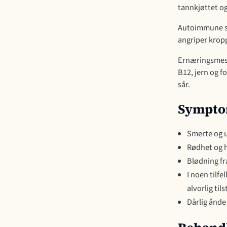
tannkjøttet og
Autoimmune sy
angriper krop
Ernæringsmess
B12, jern og f
sår.
Symptom
Smerte og u
Rødhet og 
Blødning fr
I noen tilfe
alvorlig til
Dårlig ånde