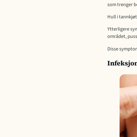
som trenger b
Hull i tannkjø
Ytterligere sy
området, puss
Disse symptom
Infeksjon