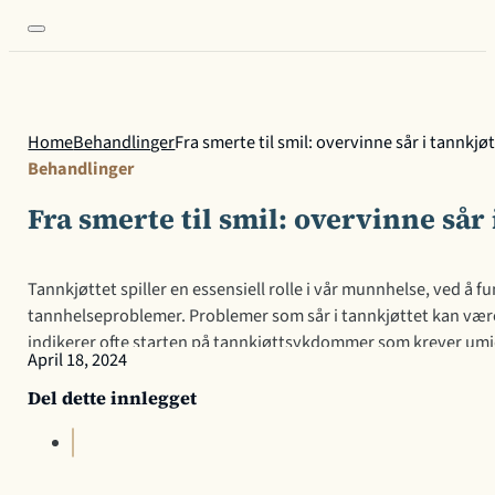
Home
Behandlinger
Fra smerte til smil: overvinne sår i tannkjø
Behandlinger
Fra smerte til smil: overvinne sår 
Tannkjøttet spiller en essensiell rolle i vår munnhelse, ved å
tannhelseproblemer. Problemer som sår i tannkjøttet kan vær
indikerer ofte starten på tannkjøttsykdommer som krever umidd
April 18, 2024
i munnhelsen. Det fungerer som en beskyttelsesbarriere som 
Del dette innlegget