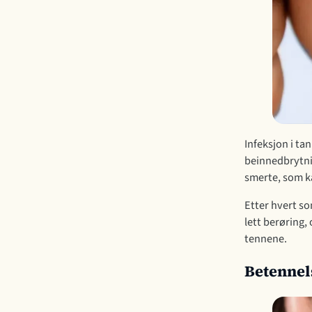
Infeksjon i tan
beinnedbrytni
smerte, som ka
Etter hvert s
lett berøring,
tennene.
Betennel