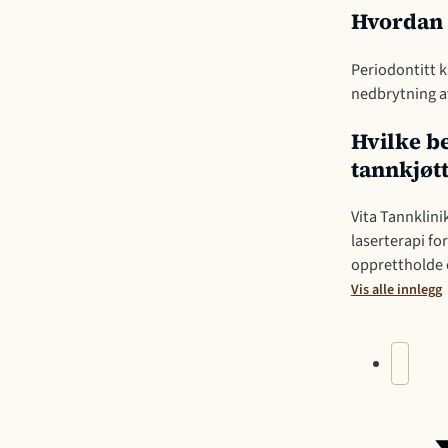
Hvordan 
Periodontitt k
nedbrytning a
Hvilke be
tannkjø
Vita Tannklini
laserterapi fo
opprettholde 
Vis alle innlegg