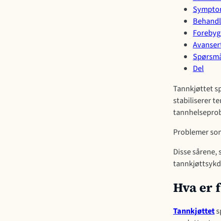
Symptom
Behandli
Forebygg
Avansert
Spørsmå
Del
Tannkjøttet sp
stabiliserer t
tannhelsepro
Problemer s
Disse sårene,
tannkjøttsykd
Hva er 
Tannkjøttet
s