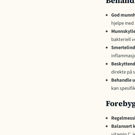
Behandl
God munnh
hjelpe med å
Munnskyll
bakteriell v
Smertelind
inflammasj
Beskyttend
direkte på s
Behandle u
kan spesifi
Forebyg
Regelmessi
Balansert 
vitamin C, j