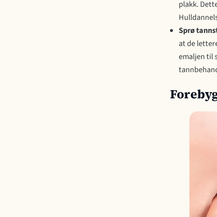
plakk. Dett
Hulldannels
Sprø tanns
at de letter
emaljen til
tannbehand
Forebyg