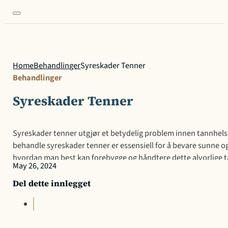
Home
Behandlinger
Syreskader Tenner
Behandlinger
Syreskader Tenner
Syreskader tenner utgjør et betydelig problem innen tannhelse,
behandle syreskader tenner er essensiell for å bevare sunne 
hvordan man best kan forebygge og håndtere dette alvorlige t
May 26, 2024
harde, beskyttende ytre laget av tennene, blir gradvis nedbru
Del dette innlegget