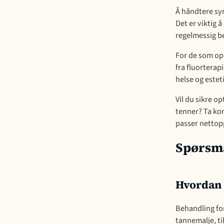
Å håndtere sy
Det er viktig
regelmessig b
For de som opp
fra fluorterap
helse og esteti
Vil du sikre 
tenner? Ta kon
passer nettopp
Spørsmå
Hvordan 
Behandling for
tannemalje, ti