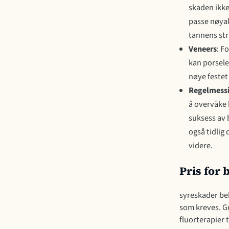
skaden ikke
passe nøyak
tannens str
Veneers
: F
kan porsele
nøye festet
Regelmessi
å overvåke 
suksess av 
også tidlig
videre.
Pris for
syreskader be
som kreves. G
fluorterapier