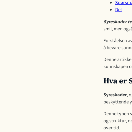
Spørsmå
Del
Syreskader t
smil, men også
Forståelsen a
å bevare sunn
Denne artikke
kunnskapen om
Hva er 
Syreskader
, 
beskyttende yt
Denne typen s
og struktur, n
over tid.