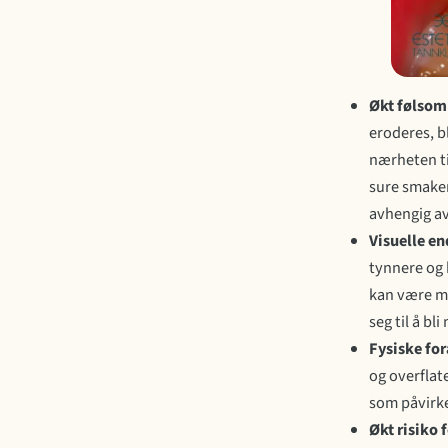
Økt følsom
eroderes, b
nærheten ti
sure smaker
avhengig a
Visuelle en
tynnere og 
kan være me
seg til å b
Fysiske fo
og overflate
som påvirke
Økt risiko 