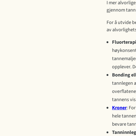
I mer alvorlig
gjennom tannr
For å utvide 
av alvorlighet
Fluorterap
høykonsentre
tannemaljen
opplever. D
Bonding el
tannlegen a
overflatene
tannens vis
Kroner
: Fo
hele tannen
bevare tann
Tanninnle