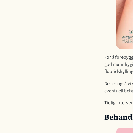
For å forebygg
god munnhygie
fluoridskyllin
Det er også vi
eventuell beh
Tidlig interve
Behandl