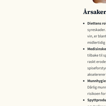
Årsaker
Diettens ro
syreskader. 
vin, er bla
midlertidig 
Medisinske 
tilbake til
raskt erod
spiseforsty
akselererer
Munnhygie
Dårlig munn
risikoen fo
Spyttprodu