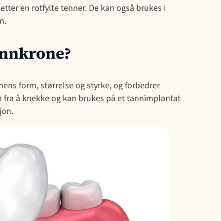
 etter en rotfylte tenner. De kan også brukes i
n.
tannkrone?
ens form, størrelse og styrke, og forbedrer
n fra å knekke og kan brukes på et tannimplantat
jon.