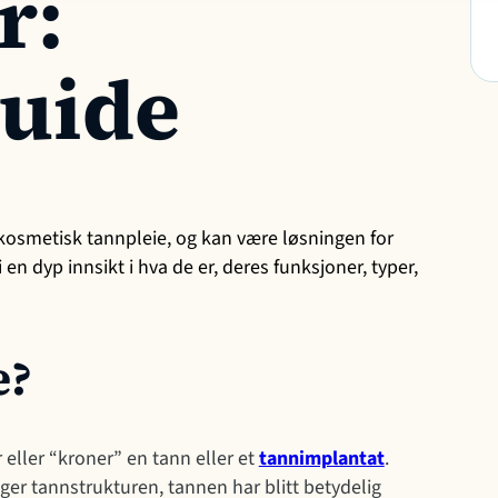
r:
uide
g kosmetisk tannpleie, og kan være løsningen for
en dyp innsikt i hva de er, deres funksjoner, typer,
e?
 eller “kroner” en tann eller et
tannimplantat
.
iger tannstrukturen, tannen har blitt betydelig