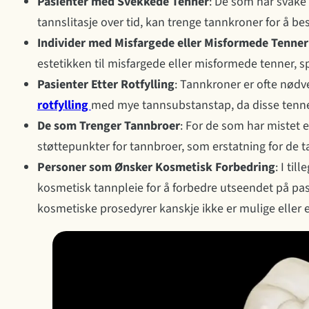
Pasienter med Svekkede Tenner
: De som har svake 
tannslitasje over tid, kan trenge tannkroner for å b
Individer med Misfargede eller Misformede Tenner
estetikken til misfargede eller misformede tenner, s
Pasienter Etter Rotfylling
: Tannkroner er ofte nød
rotfylling
med mye tannsubstanstap, da disse tenne
De som Trenger Tannbroer
: For de som har mistet 
støttepunkter for tannbroer, som erstatning for de 
Personer som Ønsker Kosmetisk Forbedring
: I ti
kosmetisk tannpleie for å forbedre utseendet på pasie
kosmetiske prosedyrer kanskje ikke er mulige eller e