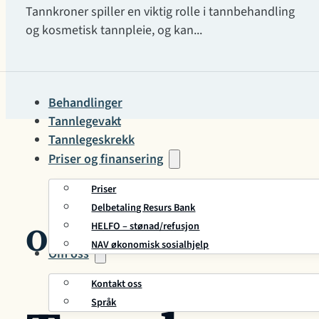
Tannkroner spiller en viktig rolle i tannbehandling
og kosmetisk tannpleie, og kan...
Behandlinger
Tannlegevakt
Tannlegeskrekk
Priser og finansering
Priser
Delbetaling Resurs Bank
HELFO – stønad/refusjon
Om Tannkroner
NAV økonomisk sosialhjelp
Om oss
Kontakt oss
Språk