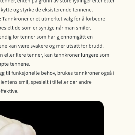
tenner, enten på grunn av store fyllinger eller etter
eskytte og styrke de eksisterende tennene.
: Tannkroner er et utmerket valg for å forbedre
pesielt de som er synlige når man smiler.
vendig for tenner som har gjennomgått en
ne kan være svakere og mer utsatt for brudd.
en eller flere tenner, kan tannkroner fungere som
tapte tennene.
llegg til funksjonelle behov, brukes tannkroner også i
ntens smil, spesielt i tilfeller der andre
ffektive.