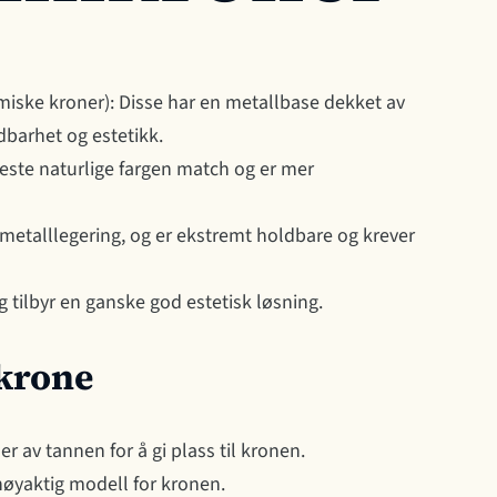
miske kroner): Disse har en metallbase dekket av
barhet og estetikk.
beste naturlige fargen match og er mer
-metalllegering, og er ekstremt holdbare og krever
g tilbyr en ganske god estetisk løsning.
nkrone
r av tannen for å gi plass til kronen.
 nøyaktig modell for kronen.