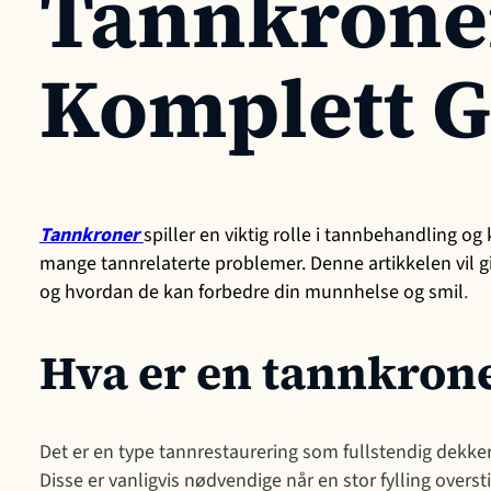
Tannkrone
Komplett G
Tannkroner
spiller en viktig rolle i tannbehandling o
mange tannrelaterte problemer. Denne artikkelen vil gi 
og hvordan de kan forbedre din munnhelse og smil
.
Hva er en tannkron
Det er en type tannrestaurering som fullstendig dekker
Disse er vanligvis nødvendige når en stor fylling overst