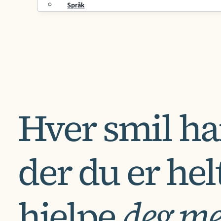
Språk
Hver smil har
der du er hel
hjelpe
deg me