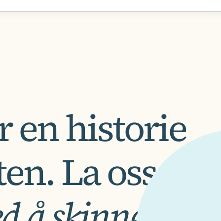
 en historie
ten. La oss
d å skinne.