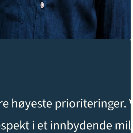
e høyeste prioriteringer. 
spekt i et innbydende mil